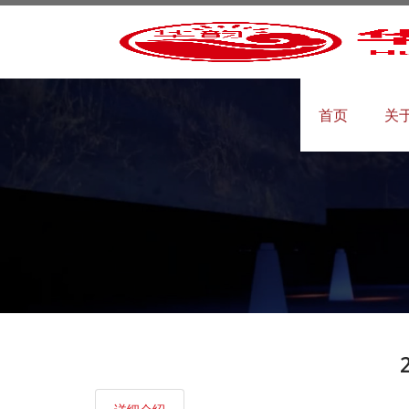
首页
关
文
华
招
在
华