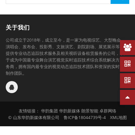
邮箱
2528200918@qq.com
关于我们
官网
公司成立于2018年，成立至今，是一家为电视综艺、大型晚会、
https://www.hyxinmeiti.com
演唱会、发布会、投影秀、文旅演艺、剧院剧场、展览展示等项目
提供专业动态追踪技术服务及相关视听设备租赁服务的公司，致力
于成为中国最专业舞台演艺视觉实时追踪技术综合系统解决方案服
邮编
务商，拥有国内最专业的视觉动态追踪技术团队和资深的实时内容
250014
制作团队。
地址
山东省济南市历下区山大路236
号大舜天成1-2-2802
友情链接：
华韵集团
华韵新媒体
朗景智能
卓群网络
© 山东华韵新媒体有限公司
鲁ICP备18044739号-4
XML地图