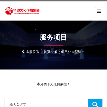
服务项目
手机
150-9888-8089
当前位置：
首页
>>
服务项目
>>
大型演出
电话
150-9882-8889
传真
本分类下无任何数据！
0531-66572988
QQ
2528200918